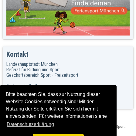
Kontakt
Landeshauptstadt München
Referat für Bildung und Sport
Geschäftsbereich Sport - Freizeitsport
Sachsenstraße 2
81543 München
Bitte beachten Sie, dass zur Nutzung dieser
Website Cookies notwendig sind! Mit der
www.sport-muenchen.de
Nutzung der Seite erklären Sie sich hiermit
einverstanden. Für weitere Informationen siehe
Datenschutzerklärung
Herausgeber: Landeshauptstadt München, Referat für Bildung und Sport,
Impressum und Rechtshinweise
Version: C2019-03-13_1.00 T2024-03-15_2.0.0