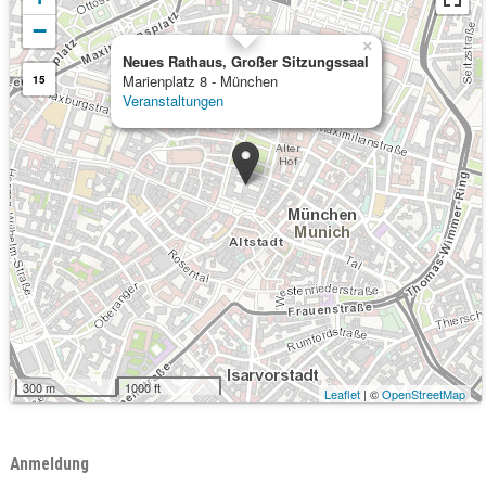
−
×
Neues Rathaus, Großer Sitzungssaal
Marienplatz 8 - München
15
Veranstaltungen
300 m
1000 ft
Leaflet
| ©
OpenStreetMap
Anmeldung