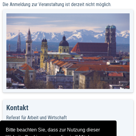
Die Anmeldung zur Veranstaltung ist derzeit nicht möglich.
Kontakt
Referat für Arbeit und Wirtschaft
Wirtschaftsförderung
Herzog-Wilhelm-Straße 15
Bitte beachten Sie, dass zur Nutzung dieser
80331 München