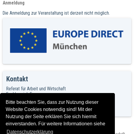
Anmeldung
Die Anmeldung zur Veranstaltung ist derzeit nicht möglich.
Kontakt
Referat für Arbeit und Wirtschaft
Fachbereich Europa
Herzog-Wilhelm-Straße 15
Bitte beachten Sie, dass zur Nutzung dieser
80331 München
Website Cookies notwendig sind! Mit der
europe-direct@muenchen.de
Nutzung der Seite erklären Sie sich hiermit
einverstanden. Für weitere Informationen siehe
Datenschutzerklärung
Herausgeber: Landeshauptstadt München, Referat für Arbeit und Wirtschaft,