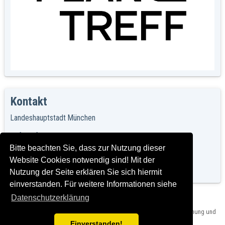
Kontakt
Landeshauptstadt München
Referat für Stadtplanung und Bauordnung
PlanTreff – Plattform zur Stadtentwicklung
Bitte beachten Sie, dass zur Nutzung dieser
Blumenstr. 31
Website Cookies notwendig sind! Mit der
80331 München
Nutzung der Seite erklären Sie sich hiermit
E-Mail:
plantreff@muenchen.de
einverstanden. Für weitere Informationen siehe
Datenschutzerklärung
Herausgeber: Landeshauptstadt München, PLAN - Referat für Stadtplanung und
Bauordnung,
Impressum und Rechtshinweise
Einverstanden!