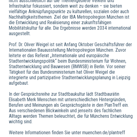
nicht ausschließlich auf die Themengebiete Verkehr und
Infrastruktur fokussiert, sondern weit zu denken – sie bieten
vielfältige Anknüpfungspunkte zu kulturellen, sozialen oder auch
Nachhaltigkeitsthemen. Ziel der IBA Metropolregion München ist
die Entwicklung und Realisierung einer zukunftsfähigen
Mobilitätskultur für alle. Die Ergebnisse werden 2034 international
ausgestellt.
Prof. Dr. Oliver Weigel ist seit Anfang Oktober Geschäftsführer der
Internationalen Bauausstellung Metropolregion München. Zuvor
leitete er das Referat „Internationale und europäische
Stadtentwicklungspolitik“ beim Bundesministerium für Wohnen,
Stadtentwicklung und Bauwesen (BMWSB) in Berlin. Vor seiner
Tätigkeit für das Bundesministerium hat Oliver Weigel die
integrierte und partizipative Stadtentwicklungsplanung in Leipzig
aufgebaut.
In der Gesprächsreihe zur Stadtbaukultur lädt Stadtbaurätin
Elisabeth Merk Menschen mit unterschiedlichen Hintergründen,
Berufen und Meinungen als Gesprächsgäste in den PlanTreff ein.
Aus verschiedenen Blickwinkeln und jenseits des fachlichen
Alltags werden Themen beleuchtet, die für Münchens Entwicklung
wichtig sind.
Weitere Informationen finden Sie unter muenchen.de/plantreff