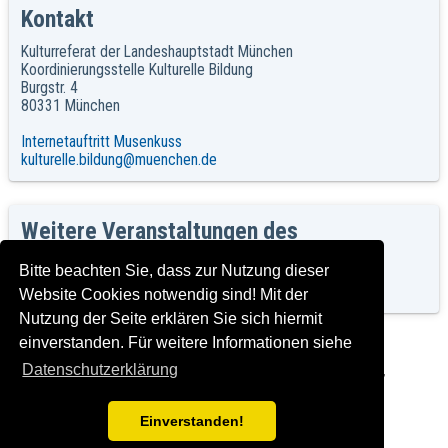
Kontakt
Kulturreferat der Landeshauptstadt München
Koordinierungsstelle Kulturelle Bildung
Burgstr. 4
80331 München
Internetauftritt Musenkuss
kulturelle.bildung@muenchen.de
Weitere Veranstaltungen des
Kulturreferates
Bitte beachten Sie, dass zur Nutzung dieser
Keine Veranstaltungen
Website Cookies notwendig sind! Mit der
Nutzung der Seite erklären Sie sich hiermit
einverstanden. Für weitere Informationen siehe
Datenschutzerklärung
Herausgeber: Landeshauptstadt München, KULT- Kulturreferat,
Impressum und Rechtshinweise
Version: T2024-03-15_2.0.0
Einverstanden!