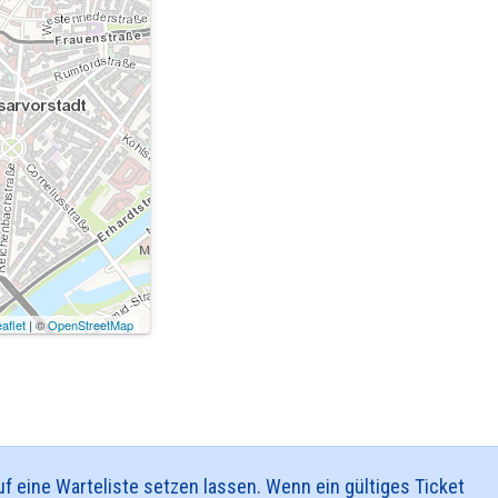
aflet
| ©
OpenStreetMap
f eine Warteliste setzen lassen. Wenn ein gültiges Ticket