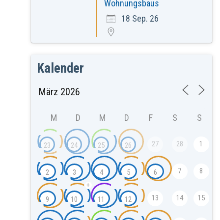
Wohnungsbaus
18 Sep. 26
Kalender
M
D
M
D
F
S
S
27
28
1
23
24
25
26
7
8
2
3
4
5
6
+
13
14
15
9
10
11
12