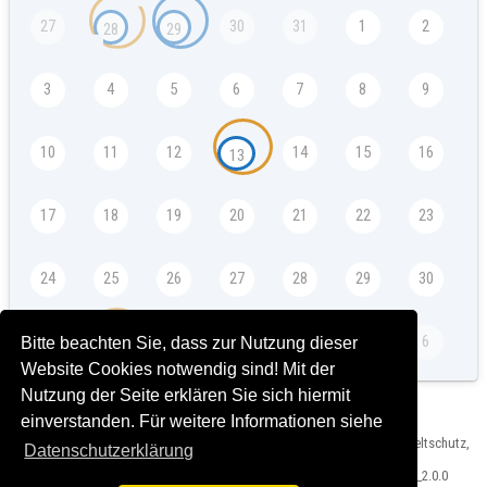
27
30
31
1
2
28
29
3
4
5
6
7
8
9
10
11
12
14
15
16
13
17
18
19
20
21
22
23
24
25
26
27
28
29
30
31
2
3
4
5
6
Bitte beachten Sie, dass zur Nutzung dieser
1
Website Cookies notwendig sind! Mit der
Nutzung der Seite erklären Sie sich hiermit
einverstanden. Für weitere Informationen siehe
Herausgeber: Landeshauptstadt München, Referat für Klima- und Umweltschutz,
Datenschutzerklärung
Impressum und Rechtshinweise
Version: Veranstaltungskalender Bauzentrum München T2024-03-15_2.0.0