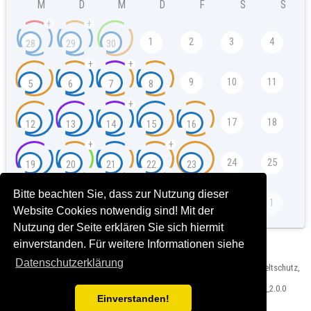
M
D
M
D
F
S
S
+
+
1
2
3
4
28
29
30
+
+
9
10
11
5
6
7
8
+
17
18
12
13
14
15
16
+
+
24
25
19
20
21
22
23
Bitte beachten Sie, dass zur Nutzung dieser
29
30
31
1
26
27
28
Website Cookies notwendig sind! Mit der
Nutzung der Seite erklären Sie sich hiermit
einverstanden. Für weitere Informationen siehe
Datenschutzerklärung
Herausgeber: Landeshauptstadt München, Referat für Klima- und Umweltschutz,
Impressum und Rechtshinweise
Version: Veranstaltungskalender Bauzentrum München T2024-03-15_2.0.0
Einverstanden!