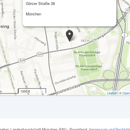
Görzer Straße 38
München
 m
1000 ft
Leaflet
| ©
Open
geber: Landeshauptstadt München, BAU - Baureferat,
Impressum und Rechtsh