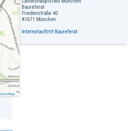
Landeshauptstadt München
Baureferat
Friedenstraße 40
81671 München
Internetauftritt Baureferat
StreetMap
inweise